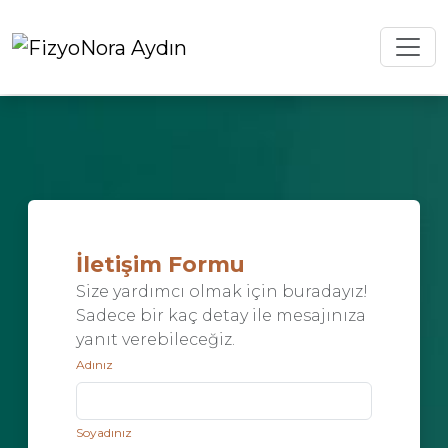
İletişim Formu
Size yardımcı olmak için buradayız!
Sadece bir kaç detay ile mesajınıza
yanıt verebileceğiz.
Adınız
Soyadınız